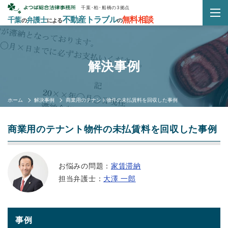
千葉･柏･船橋の3拠点
不動産トラブル
無料相談
千葉
弁護士
の
による
の
解決事例
ホーム
解決事例
商業用のテナント物件の未払賃料を回収した事例
商業用のテナント物件の未払賃料を回収した事例
お悩みの問題：
家賃滞納
担当弁護士：
大澤 一郎
事例