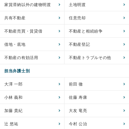
家賃滞納以外の建物明渡
土地明渡
共有不動産
任意売却
不動産売買・賃貸借
不動産と相続紛争
借地・底地
不動産登記
不動産の有効活用
不動産トラブルその他
担当弁護士別
大澤 一郎
前田 徹
小林 義和
佐藤 寿康
加藤 貴紀
大友 竜亮
辻 悠祐
今村 公治