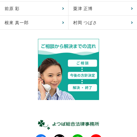
前原 彩
粟津 正博
根來 真一郎
村岡 つばさ