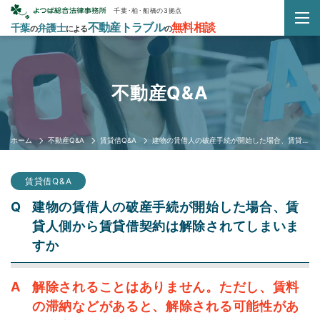
千葉･柏･船橋の3拠点
不動産トラブル
無料相談
千葉
弁護士
の
による
の
不動産Q&A
ホーム
不動産Q&A
賃貸借Q&A
建物の賃借人の破産手続が開始した場合、賃貸人側から賃貸借契約は解除されてしまいますか
賃貸借Q&A
建物の賃借人の破産手続が開始した場合、賃
貸人側から賃貸借契約は解除されてしまいま
すか
解除されることはありません。ただし、賃料
の滞納などがあると、解除される可能性があ