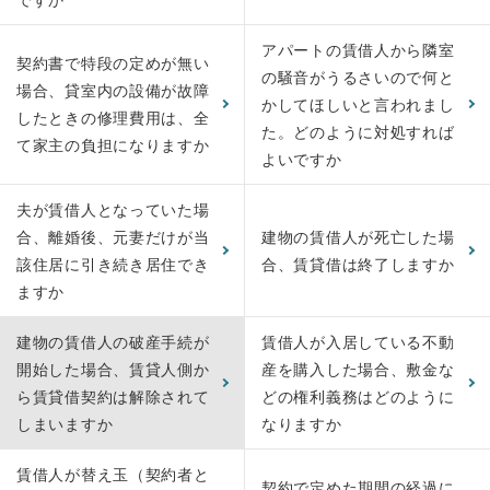
アパートの賃借人から隣室
契約書で特段の定めが無い
の騒音がうるさいので何と
場合、貸室内の設備が故障
かしてほしいと言われまし
したときの修理費用は、全
た。どのように対処すれば
て家主の負担になりますか
よいですか
夫が賃借人となっていた場
合、離婚後、元妻だけが当
建物の賃借人が死亡した場
該住居に引き続き居住でき
合、賃貸借は終了しますか
ますか
建物の賃借人の破産手続が
賃借人が入居している不動
開始した場合、賃貸人側か
産を購入した場合、敷金な
ら賃貸借契約は解除されて
どの権利義務はどのように
しまいますか
なりますか
賃借人が替え玉（契約者と
契約で定めた期間の経過に